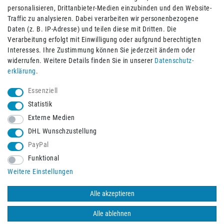
personalisieren, Drittanbieter-Medien einzubinden und den Website-
Traffic zu analysieren. Dabei verarbeiten wir personenbezogene
Daten (z. B. IP-Adresse) und teilen diese mit Dritten. Die
Verarbeitung erfolgt mit Einwilligung oder aufgrund berechtigten
Impressum
Daten­schutz­erklärung
AGB
Interesses. Ihre Zustimmung können Sie jederzeit ändern oder
widerrufen. Weitere Details finden Sie in unserer
Daten­schutz­
erklärung
.
Barrierefreiheitserklärung
Widerrufs­recht
Essenziell
Statistik
Externe Medien
Widerrufs­formular
Kontakt
DHL Wunschzustellung
PayPal
Funktional
Vertrag widerrufen
Weitere Einstellungen
Alle akzeptieren
© 2026 Burbach+Goetz Deutsche Sanitätshaus GmbH
/ Alle Rechte
vorbehalten. Alle Preise verstehen sich inklusive der Mehrwertsteuer,
Alle ablehnen
zuzüglich der Versandkosten.