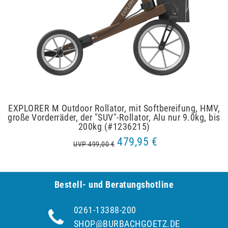
EXPLORER M Outdoor Rollator, mit Softbereifung, HMV,
große Vorderräder, der "SUV"-Rollator, Alu nur 9.0kg, bis
200kg (#1236215)
479,95 €
UVP 499,00 €
Bestell- und Be­ra­tungs­hot­line
0261-13388-200
SHOP@BURBACHGOETZ.DE