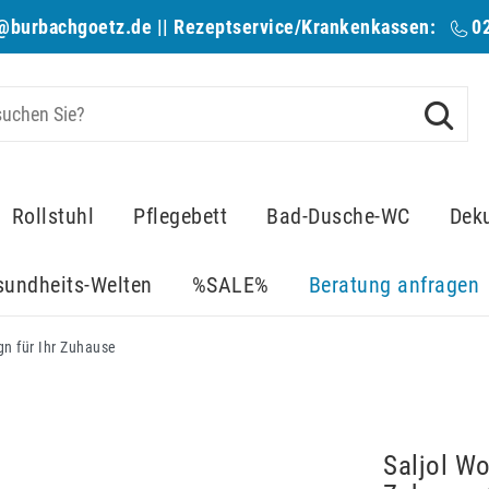
@burbachgoetz.de
|| Rezeptservice/Krankenkassen:
0
Rollstuhl
Pflegebett
Bad-Dusche-WC
Dek
sundheits-Welten
%SALE%
Beratung anfragen
gn für Ihr Zuhause
Saljol Wo