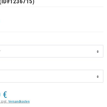
(ID#
1236715
)
 €
 zzgl.
Versandkosten