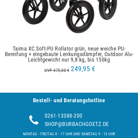
Taima XC Soft-PU Rollator grün, neue weiche PU-
Bereifung + eingebaute Lenkungsdämpfer, Outdoor Alu-
Leichtgewicht nur 9,8 kg, bis 150kg
249,95 €
UVP 475,00 €
Bestell- und Be­ra­tungs­hot­line
0261-13388-200
SHOP@BURBACHGOETZ.DE
MONTAG - FREITAG 8 - 17 UHR UND SAMSTAG 9 - 13 UHR