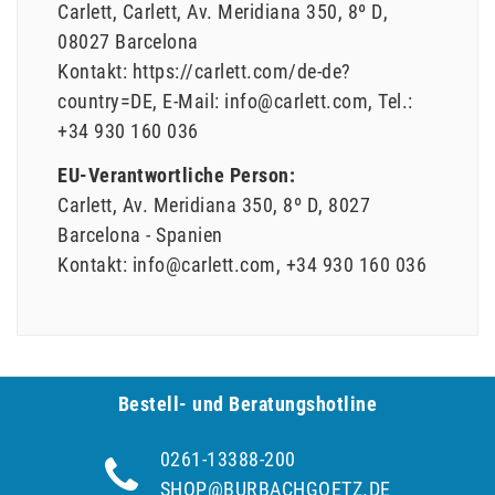
Carlett
Carlett
Av. Meridiana
350, 8º D
08027
Barcelona
Kontakt:
https://carlett.com/de-de?
country=DE
E-Mail:
info@carlett.com
Tel.:
+34 930 160 036
EU-Verantwortliche Person:
Carlett
Av. Meridiana
350, 8º D
8027
Barcelona
Spanien
Kontakt:
info@carlett.com
+34 930 160 036
Bestell- und Be­ra­tungs­hot­line
0261-13388-200
SHOP@BURBACHGOETZ.DE