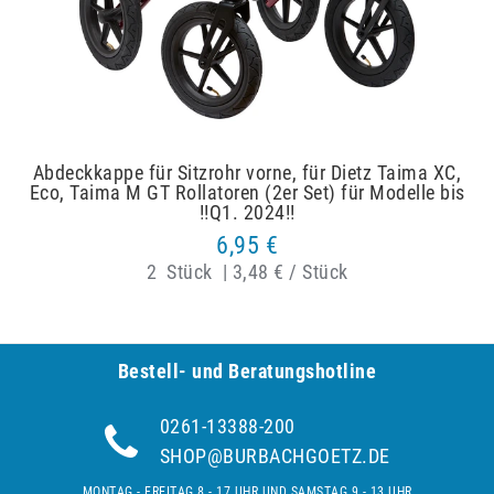
Abdeckkappe für Sitzrohr vorne, für Dietz Taima XC,
Eco, Taima M GT Rollatoren (2er Set) für Modelle bis
!!Q1. 2024!!
6,95 €
2
Stück
|
3,48 € / Stück
Bestell- und Be­ra­tungs­hot­line
0261-13388-200
SHOP@BURBACHGOETZ.DE
MONTAG - FREITAG 8 - 17 UHR UND SAMSTAG 9 - 13 UHR