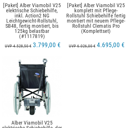
[Paket] Alber Viamobil V25
[Paket] Alber Viamobil V25
elektrische Schiebehilfe,
komplett mit Pflege-
inkl. Action2 NG
Rollstuhl Schiebehilfe fertig
Leichtgewicht-Rollstuhl,
montiert mit neuem Pflege-
SB48, fertig montiert, bis
Rollstuhl Clematis Pro
125kg belastbar
(Komplettset)
(#1117819)
3.799,00 €
4.695,00 €
UVP 4.528,50 €
UVP 6.026,00 €
Alber Viamobil V25
elektrische Schiebehilfe, der