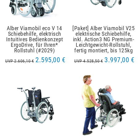
Alber Viamobil eco V 14
[Paket] Alber Viamobil V25
Schiebehilfe, elektrisch
elektrische Schiebehilfe,
Intuitives Bedienkonzept
inkl. Action3 NG Premium-
ErgoDrive, für Ihren*
Leichtgewicht-Rollstuhl,
Rollstuhl (#2029)
fertig montiert, bis 125kg
2.595,00 €
3.997,00 €
UVP 2.606,10 €
UVP 4.528,50 €
Artikelpaket
Artikelpaket