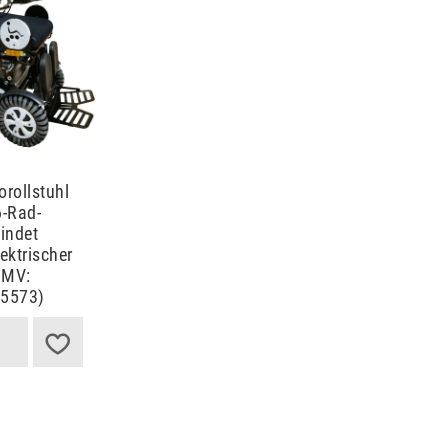
orollstuhl
6-Rad-
windet
ektrischer
HMV:
35573)