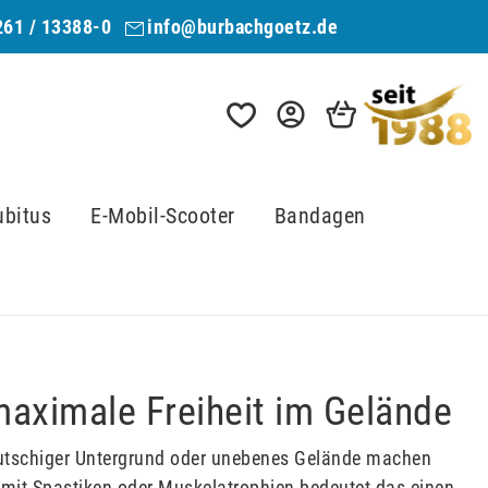
261 / 13388-0
info@burbachgoetz.de
ubitus
E-Mobil-Scooter
Bandagen
 maximale Freiheit im Gelände
, rutschiger Untergrund oder unebenes Gelände machen
mit Spastiken oder Muskelatrophien bedeutet das einen