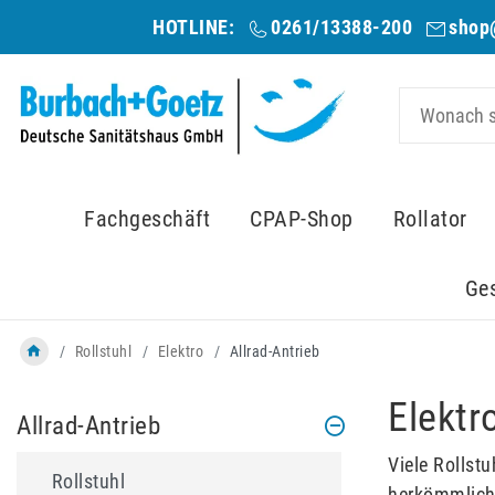
HOTLINE:
0261/13388-200
shop
Fachgeschäft
CPAP-Shop
Rollator
Ge
Rollstuhl
Elektro
Allrad-Antrieb
Elektr
Allrad-Antrieb
Viele Rollst
Rollstuhl
herkömmliche