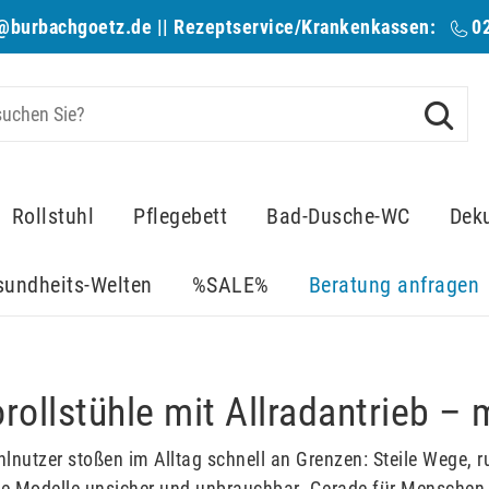
@burbachgoetz.de
|| Rezeptservice/Krankenkassen:
0
Rollstuhl
Pflegebett
Bad-Dusche-WC
Dek
sundheits-Welten
%SALE%
Beratung anfragen
orollstühle mit Allradantrieb –
uhlnutzer stoßen im Alltag schnell an Grenzen: Steile Wege
 Modelle unsicher und unbrauchbar. Gerade für Menschen 