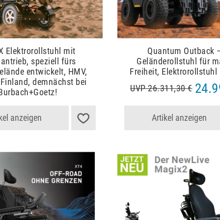
X Elektrorollstuhl mit
Quantum Outback 
antrieb, speziell fürs
Geländerollstuhl für 
lände entwickelt, HMV,
Freiheit, Elektrorollstuh
Finland, demnächst bei
24.9
UVP 26.311,30 €
Burbach+Goetz!
ikel anzeigen
Artikel anzeigen