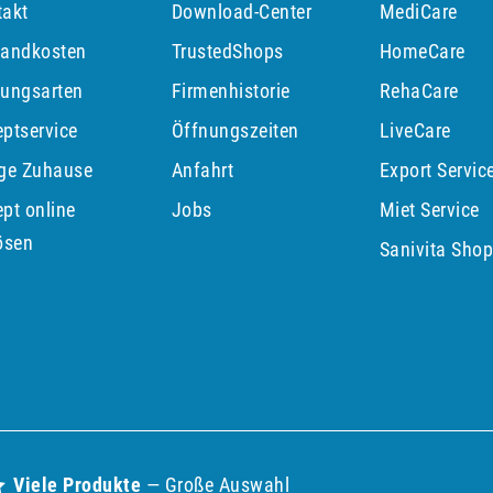
takt
Download-Center
MediCare
sandkosten
TrustedShops
HomeCare
lungsarten
Firmenhistorie
RehaCare
ptservice
Öffnungszeiten
LiveCare
ege Zuhause
Anfahrt
Export Servic
pt online
Jobs
Miet Service
ösen
Sanivita Sho
Viele Produkte
— Große Auswahl