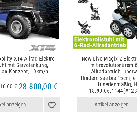
ility XT4 Allrad-Elektro-
New Live Magix 2 Elektr
uhl mit Servolenkung,
mit revolutionärem 
lian Konzept, 10km/h.
Allradantrieb, über
Hindernisse bis 15cm, el
Lift serienmäßig, 
28.800,00 €
16,00 €
18.99.06.1144(#12
ikel anzeigen
Artikel anzeigen