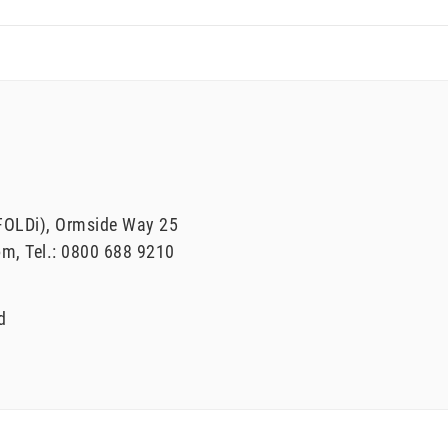
FOLDi)
Ormside Way
25
om
Tel.:
0800 688 9210
d