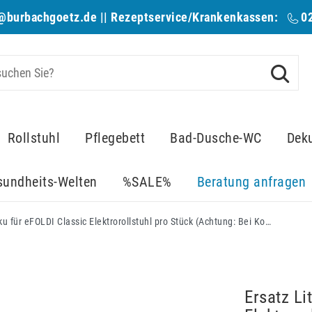
@burbachgoetz.de
|| Rezeptservice/Krankenkassen:
0
Rollstuhl
Pflegebett
Bad-Dusche-WC
Dek
sundheits-Welten
%SALE%
Beratung anfragen
Ersatz Lithium Akku für eFOLDI Classic Elektrorollstuhl pro Stück (Achtung: Bei Komplett-Tausch immer 2 Stück erforderlich)
Ersatz Li