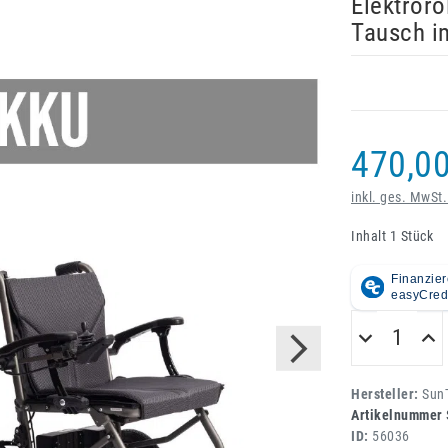
Elektroro
Tausch i
470,00
inkl. ges. MwSt.
Inhalt
1
Stück
Hersteller:
SunT
Artikelnummer
ID:
56036