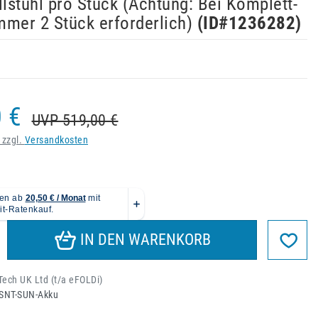
llstuhl pro Stück (Achtung: Bei Komplett-
mmer 2 Stück erforderlich)
(ID#
1236282
)
 €
UVP 519,00 €
 zzgl.
Versandkosten
IN DEN WARENKORB
ech UK Ltd (t/a eFOLDi)
SNT-SUN-Akku