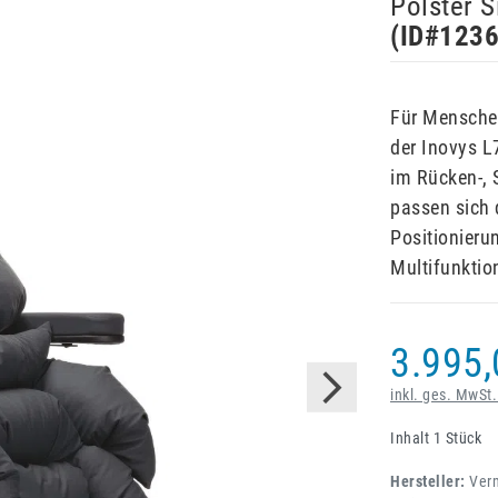
Polster 
(ID#
123
Für Menschen
der Inovys L7
im Rücken-, 
passen sich
Positionier
Multifunktion
3.995,
inkl. ges. MwSt.
Inhalt
1
Stück
Hersteller:
Ver