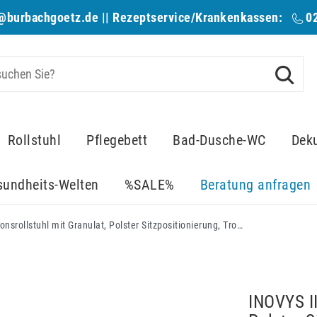
@burbachgoetz.de
|| Rezeptservice/Krankenkassen:
0
Rollstuhl
Pflegebett
Bad-Dusche-WC
Dek
sundheits-Welten
%SALE%
Beratung anfragen
INOVYS II L70 Multifunktionsrollstuhl mit Granulat, Polster Sitzpositionierung, Trommelbremsen
INOVYS II