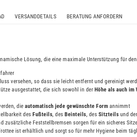
AD
VERSANDDETAILS
BERATUNG ANFORDERN
namische Lösung, die eine maximale Unterstützung für den
lfahrer
uss versehen, so dass sie leicht entfernt und gereinigt we
tütze ausgestattet, die sich sowohl in der
Höhe als auch im 
werden, die
automatisch jede gewünschte Form
annimmt
ellbarkeit des
Fußteils
, des
Beinteils
, des
Sitzteils
und de
d zusätzliche Feststellbremsen sorgen für ein sicheres Sitz
ottee ist erhältlich und sorgt so für mehr Hygiene beim tä