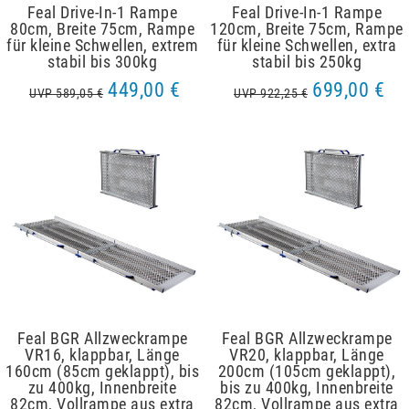
Feal Drive-In-1 Rampe
Feal Drive-In-1 Rampe
80cm, Breite 75cm, Rampe
120cm, Breite 75cm, Rampe
für kleine Schwellen, extrem
für kleine Schwellen, extra
stabil bis 300kg
stabil bis 250kg
449,00 €
699,00 €
UVP 589,05 €
UVP 922,25 €
Feal BGR Allzweckrampe
Feal BGR Allzweckrampe
VR16, klappbar, Länge
VR20, klappbar, Länge
160cm (85cm geklappt), bis
200cm (105cm geklappt),
zu 400kg, Innenbreite
bis zu 400kg, Innenbreite
82cm, Vollrampe aus extra
82cm, Vollrampe aus extra