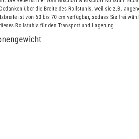
rt. Die Rede ist hier vom Bischoff & Bischoff Rollstuhl Eco
 Gedanken über die Breite des Rollstuhls, weil sie z.B. ange
zbreite ist von 60 bis 70 cm verfügbar, sodass Sie frei wäh
l dieses Rollstuhls für den Transport und Lagerung.
sonengewicht