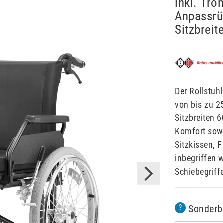
inkl. Tro
Anpassrüc
Sitzbreit
Der Rollstuhl
von bis zu 2
Sitzbreiten 6
Komfort sowo
Sitzkissen, 
inbegriffen 
Schiebegriff
Sonderb
?