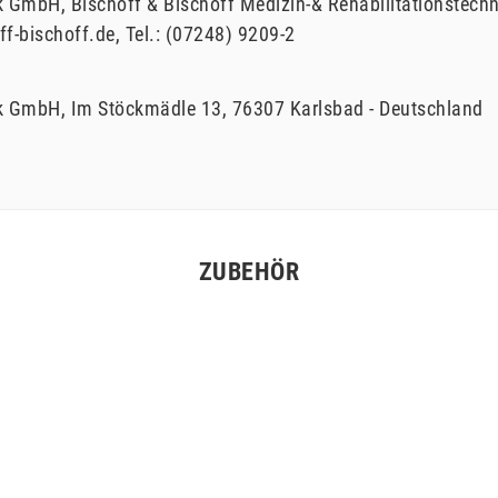
ik GmbH
Bischoff & Bischoff Medizin-& Rehabilitationstec
ff-bischoff.de
Tel.:
(07248) 9209-2
ik GmbH
Im Stöckmädle
13
76307
Karlsbad
Deutschland
ZUBEHÖR