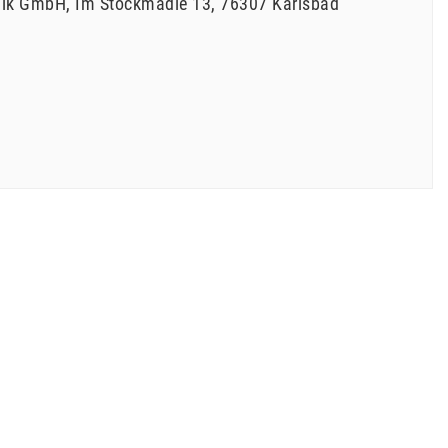
hnik GmbH
Im Stöckmädle
13
76307
Karlsbad