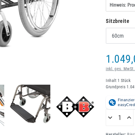
Hinweis: Pro
Sitzbreite
1.049,
inkl. ges. MwSt.
Inhalt
1
Stück
Grundpreis
1.04
Hersteller:
Bisc