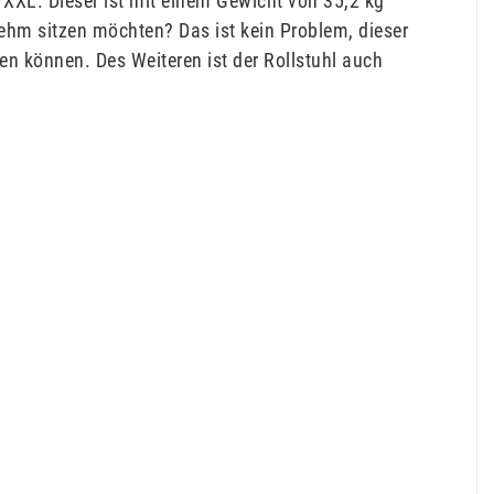
n XXL. Dieser ist mit einem Gewicht von 35,2 kg
nehm sitzen möchten? Das ist kein Problem, dieser
len können. Des Weiteren ist der Rollstuhl auch