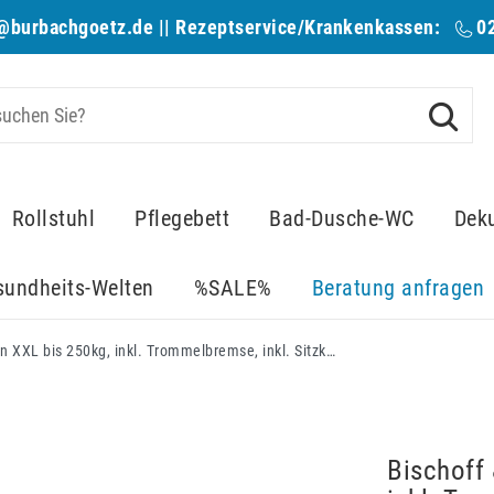
@burbachgoetz.de
|| Rezeptservice/Krankenkassen:
0
Rollstuhl
Pflegebett
Bad-Dusche-WC
Dek
sundheits-Welten
%SALE%
Beratung anfragen
Bischoff & Bischoff Rollstuhl Econ XXL bis 250kg, inkl. Trommelbremse, inkl. Sitzkissen, inkl. Anpassrücken, inkl. Schiebegriffe verstellbar, Sitzbreite 60-65-70cm
Bischoff 