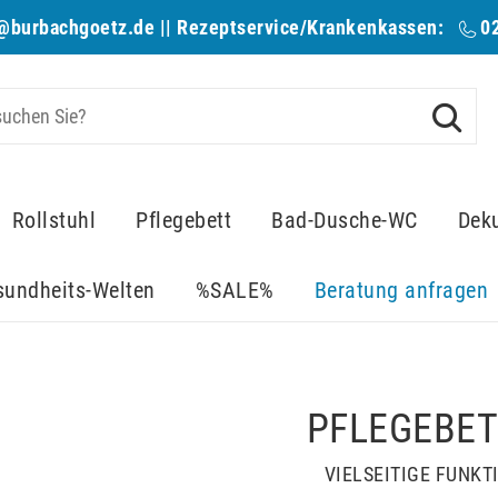
@burbachgoetz.de
|| Rezeptservice/Krankenkassen:
0
Rollstuhl
Pflegebett
Bad-Dusche-WC
Dek
sundheits-Welten
%SALE%
Beratung anfragen
PFLEGEBE
VIELSEITIGE FUNKT