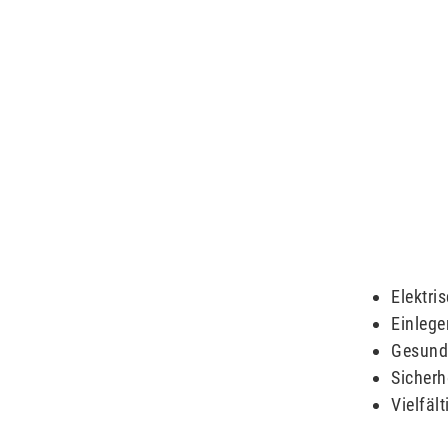
Elektri
Einlege
Gesundh
Sicherh
Vielfäl