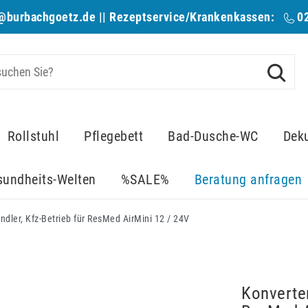
@burbachgoetz.de
|| Rezeptservice/Krankenkassen:
0
Rollstuhl
Pflegebett
Bad-Dusche-WC
Dek
sundheits-Welten
%SALE%
Beratung anfragen
dler, Kfz-Betrieb für ResMed AirMini 12 / 24V
Konverte