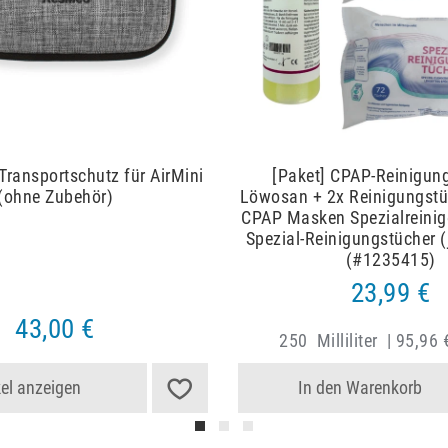
 Transportschutz für AirMini
[Paket] CPAP-Reinigung
(ohne Zubehör)
Löwosan + 2x Reinigungstüc
CPAP Masken Spezialreinig
Spezial-Reinigungstücher (
(#1235415)
23,99 €
43,00 €
250
Milliliter
|
95,96 €
kel anzeigen
In den Warenkorb