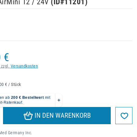
irMini 12 / 24V
(ID#
11201
)
 €
 zzgl.
Versandkosten
00 € / Stück
IN DEN WARENKORB
Med Germany Inc.