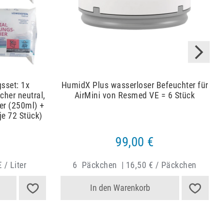
sset: 1x
HumidX Plus wasserloser Befeuchter für
her neutral,
AirMini von Resmed VE = 6 Stück
er (250ml) +
je 72 Stück)
99,00 €
 / Liter
6
Päckchen
|
16,50 € / Päckchen
In den Warenkorb