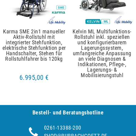
Karma SME 2in1 manueller
Kelvin ML Multifunktions-
Aktiv-Rollstuhl mit
Rollstuhl inkl. speziellen
integrierter Stehfunktion,
und konfigurierbarem
elektrische Stehfunktion per
Lagerungssystem,
Handschalter, Stehen für
umfangreiche Anpassung
Rollstuhlfahrer bis 120kg
an viele Diagnosen &
Indikationen, Pflege-,
Lagerungs- &
Mobilisierungstuhl
6.995,00 €
Bestell- und Be­ra­tungs­hot­line
0261-13388-200
SHOP@BURBACHGOETZ.DE