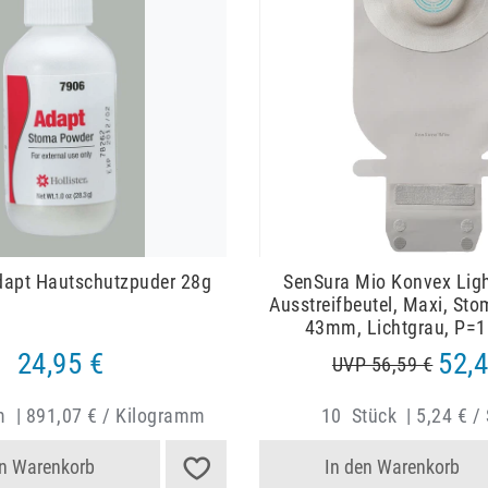
Adapt Hautschutzpuder 28g
SenSura Mio Konvex Light
Ausstreifbeutel, Maxi, St
43mm, Lichtgrau, P=1
24,95 €
52,4
UVP 56,59 €
m
|
891,07 € / Kilogramm
10
Stück
|
5,24 € /
en Warenkorb
In den Warenkorb