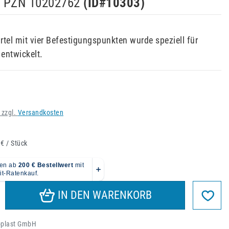
u, PZN 10202762
(ID#
10303
)
rtel mit vier Befestigungspunkten wurde speziell für
entwickelt.
 zzgl.
Versandkosten
 € / Stück
IN DEN WARENKORB
oplast GmbH