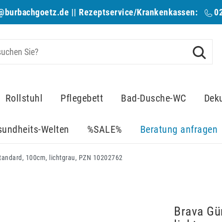
@burbachgoetz.de
|| Rezeptservice/Krankenkassen:
0
Rollstuhl
Pflegebett
Bad-Dusche-WC
Dek
sundheits-Welten
%SALE%
Beratung anfragen
Standard, 100cm, lichtgrau, PZN 10202762
Brava Gü