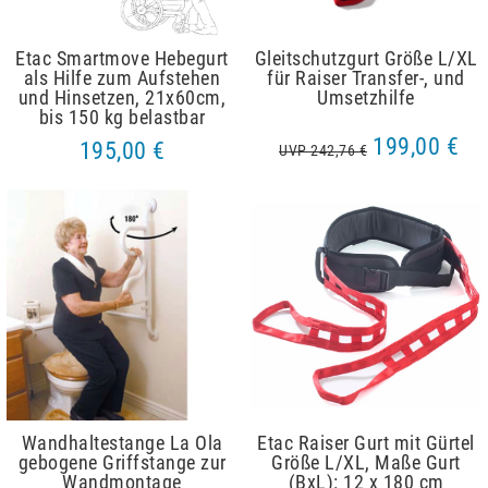
Etac Smartmove Hebegurt
Gleitschutzgurt Größe L/XL
als Hilfe zum Aufstehen
für Raiser Transfer-, und
und Hinsetzen, 21x60cm,
Umsetzhilfe
bis 150 kg belastbar
199,00 €
195,00 €
UVP 242,76 €
Wandhaltestange La Ola
Etac Raiser Gurt mit Gürtel
gebogene Griffstange zur
Größe L/XL, Maße Gurt
Wandmontage
(BxL): 12 x 180 cm