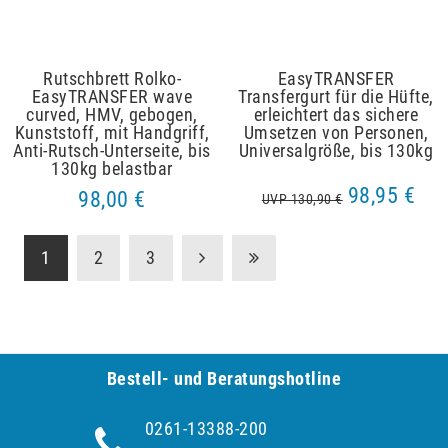
Rutschbrett Rolko-
EasyTRANSFER
EasyTRANSFER wave
Transfergurt für die Hüfte,
curved, HMV, gebogen,
erleichtert das sichere
Kunststoff, mit Handgriff,
Umsetzen von Personen,
Anti-Rutsch-Unterseite, bis
Universalgröße, bis 130kg
130kg belastbar
98,95 €
98,00 €
UVP 130,90 €
1
2
3
Bestell- und Be­ra­tungs­hot­line
0261-13388-200