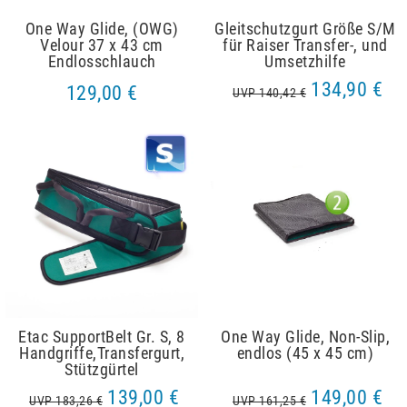
One Way Glide, (OWG)
Gleitschutzgurt Größe S/M
Velour 37 x 43 cm
für Raiser Transfer-, und
Endlosschlauch
Umsetzhilfe
134,90 €
129,00 €
UVP 140,42 €
Etac SupportBelt Gr. S, 8
One Way Glide, Non-Slip,
Handgriffe,Transfergurt,
endlos (45 x 45 cm)
Stützgürtel
139,00 €
149,00 €
UVP 183,26 €
UVP 161,25 €