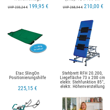
199,95 €
210,00 €
UVP 233,24 €
UVP 268,94 €
Etac SlingOn
Stehbrett RFH 20.200,
Positionierungshilfe
Liegefläche 73 x 200 cm
elektr. Stehfunktion 85°,
elektr. Höhenverstellung
225,15 €