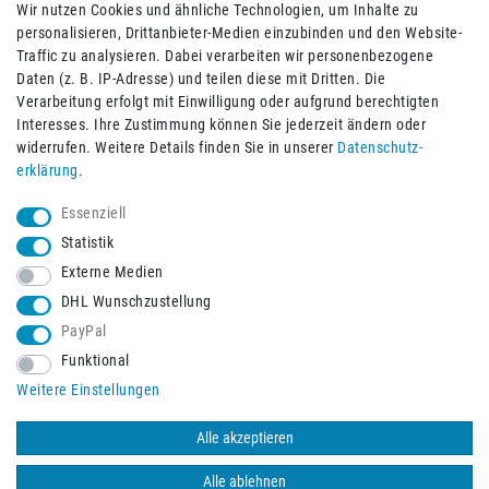
Wir nutzen Cookies und ähnliche Technologien, um Inhalte zu
personalisieren, Drittanbieter-Medien einzubinden und den Website-
Traffic zu analysieren. Dabei verarbeiten wir personenbezogene
Daten (z. B. IP-Adresse) und teilen diese mit Dritten. Die
Verarbeitung erfolgt mit Einwilligung oder aufgrund berechtigten
Impressum
Daten­schutz­erklärung
AGB
Interesses. Ihre Zustimmung können Sie jederzeit ändern oder
widerrufen. Weitere Details finden Sie in unserer
Daten­schutz­
erklärung
.
Barrierefreiheitserklärung
Widerrufs­recht
Essenziell
Statistik
Externe Medien
Widerrufs­formular
Kontakt
DHL Wunschzustellung
PayPal
Funktional
Vertrag widerrufen
Weitere Einstellungen
Alle akzeptieren
© 2026 Burbach+Goetz Deutsche Sanitätshaus GmbH
/ Alle Rechte
vorbehalten. Alle Preise verstehen sich inklusive der Mehrwertsteuer,
Alle ablehnen
zuzüglich der Versandkosten.