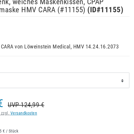
enk, weiches Maskenkissen, CPAP
tmaske HMV CARA (#11155)
(ID#
11155
)
CARA von Löweinstein Medical, HMV 14.24.16.2073
€
UVP 124,99 €
 zzgl.
Versandkosten
5 € / Stück