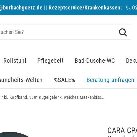
@burbachgoetz.de
|| Rezeptservice/Krankenkassen:
0
Rollstuhl
Pflegebett
Bad-Dusche-WC
Dek
sundheits-Welten
%SALE%
Beratung anfragen
CARA CPAP-Nasenmaske, inkl. Kopfband, 360° Kugelgelenk, weiches Maskenkissen, CPAP Komplettmaske HMV CARA (#11155)
CARA CPA