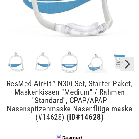
ResMed AirFit™ N30i Set, Starter Paket,
Maskenkissen "Medium" / Rahmen
"Standard", CPAP/APAP
Nasenspitzenmaske Nasenflügelmaske
(#14628)
(ID#
14628
)