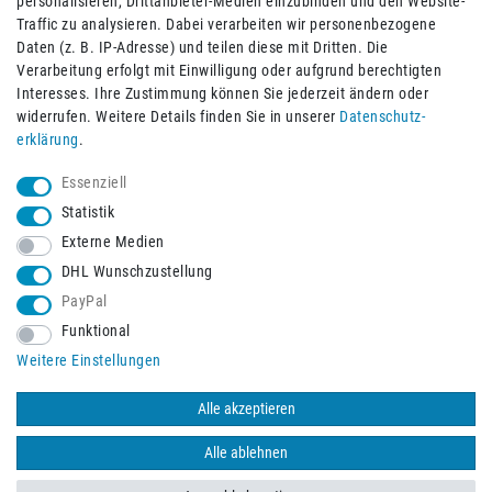
personalisieren, Drittanbieter-Medien einzubinden und den Website-
Traffic zu analysieren. Dabei verarbeiten wir personenbezogene
Daten (z. B. IP-Adresse) und teilen diese mit Dritten. Die
Verarbeitung erfolgt mit Einwilligung oder aufgrund berechtigten
Impressum
Daten­schutz­erklärung
AGB
Interesses. Ihre Zustimmung können Sie jederzeit ändern oder
widerrufen. Weitere Details finden Sie in unserer
Daten­schutz­
erklärung
.
Barrierefreiheitserklärung
Widerrufs­recht
Essenziell
Statistik
Externe Medien
Widerrufs­formular
Kontakt
DHL Wunschzustellung
PayPal
Funktional
Vertrag widerrufen
Weitere Einstellungen
Alle akzeptieren
© 2026 Burbach+Goetz Deutsche Sanitätshaus GmbH
/ Alle Rechte
vorbehalten. Alle Preise verstehen sich inklusive der Mehrwertsteuer,
Alle ablehnen
zuzüglich der Versandkosten.