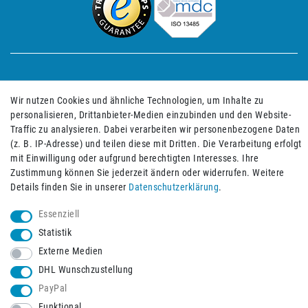
Impressum
Daten­schutz­erklärung
AGB
Wir nutzen Cookies und ähnliche Technologien, um Inhalte zu
personalisieren, Drittanbieter-Medien einzubinden und den Website-
Traffic zu analysieren. Dabei verarbeiten wir personenbezogene Daten
(z. B. IP-Adresse) und teilen diese mit Dritten. Die Verarbeitung erfolgt
Barrierefreiheitserklärung
Widerrufs­recht
mit Einwilligung oder aufgrund berechtigten Interesses. Ihre
Zustimmung können Sie jederzeit ändern oder widerrufen. Weitere
Details finden Sie in unserer
Daten­schutz­erklärung
.
Widerrufs­formular
Kontakt
Essenziell
Statistik
Externe Medien
Vertrag widerrufen
DHL Wunschzustellung
PayPal
© 2026 Burbach+Goetz Deutsche Sanitätshaus GmbH
/ Alle Rechte
Funktional