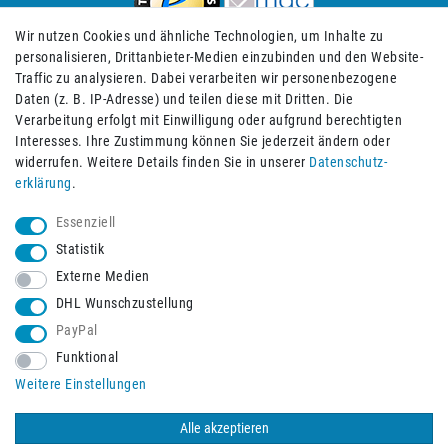
Wir nutzen Cookies und ähnliche Technologien, um Inhalte zu
personalisieren, Drittanbieter-Medien einzubinden und den Website-
Traffic zu analysieren. Dabei verarbeiten wir personenbezogene
Daten (z. B. IP-Adresse) und teilen diese mit Dritten. Die
Verarbeitung erfolgt mit Einwilligung oder aufgrund berechtigten
Impressum
Daten­schutz­erklärung
AGB
Interesses. Ihre Zustimmung können Sie jederzeit ändern oder
widerrufen. Weitere Details finden Sie in unserer
Daten­schutz­
erklärung
.
Barrierefreiheitserklärung
Widerrufs­recht
Essenziell
Statistik
Externe Medien
Widerrufs­formular
Kontakt
DHL Wunschzustellung
PayPal
Funktional
Vertrag widerrufen
Weitere Einstellungen
Alle akzeptieren
© 2026 Burbach+Goetz Deutsche Sanitätshaus GmbH
/ Alle Rechte