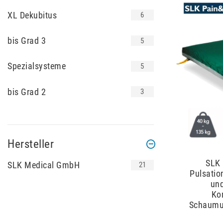
XL Dekubitus
6
bis Grad 3
5
Spezialsysteme
5
bis Grad 2
3
Hersteller
SLK 
SLK Medical GmbH
21
Pulsatio
und
Ko
Schaumun