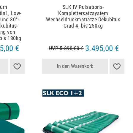
Turn
SLK IV Pulsations-
3in1, Low-
Komplettersatzsystem
 und 30°-
Wechseldruckmatratze Dekubitus
ekubitus-
Grad 4, bis 250kg
ung von
 bis 180kg
5,00 €
3.495,00 €
UVP 5.890,00 €
In den Warenkorb