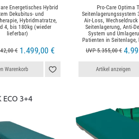
are Energetisches Hybrid
Pro-Care Optima 
tem Dekubitus- und
Seitenlagerungssystem 
herapie, Hybridmatratze,
Air-Loss, Wechseldruck
d 4, bis 180kg (wieder
Seitenlagerung, Anti-D
lieferbar)
System und Umlager
Patienten in Seitenlage,
1.499,00 €
4.99
42,00 €
UVP 5.355,00 €
en Warenkorb
Artikel anzeigen