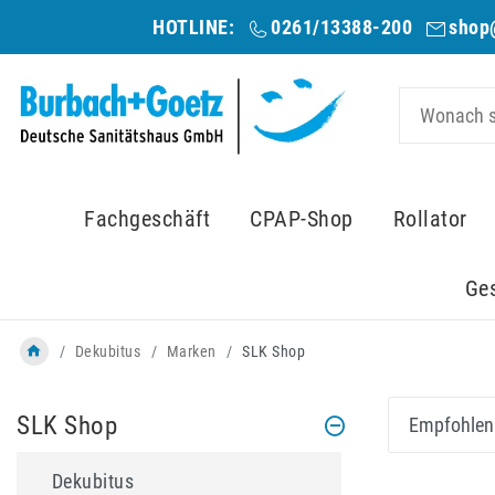
HOTLINE:
0261/13388-200
shop
Fachgeschäft
CPAP-Shop
Rollator
Ge
Dekubitus
Marken
SLK Shop
SLK Shop
Dekubitus