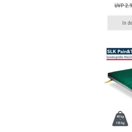
UVP 2.9
In d