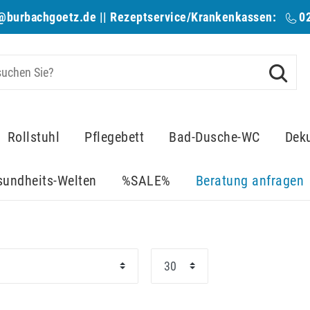
@burbachgoetz.de
|| Rezeptservice/Krankenkassen:
0
Rollstuhl
Pflegebett
Bad-Dusche-WC
Dek
sundheits-Welten
%SALE%
Beratung anfragen