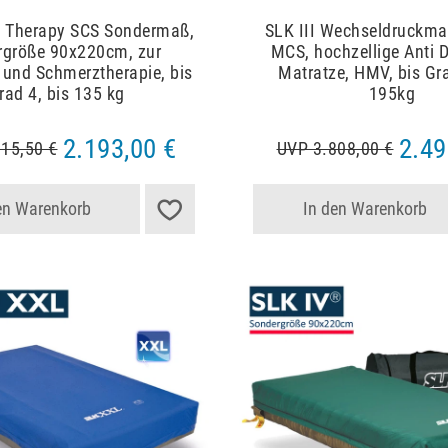
& Therapy SCS Sondermaß,
SLK III Wechseldruckmat
rgröße 90x220cm, zur
MCS, hochzellige Anti 
 und Schmerztherapie, bis
Matratze, HMV, bis Gra
rad 4, bis 135 kg
195kg
2.193,00 €
2.49
15,50 €
UVP 3.808,00 €
en Warenkorb
In den Warenkorb