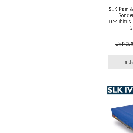
SLK Pain 
Sonde
Dekubitus-
G
UVP 2.9
In d