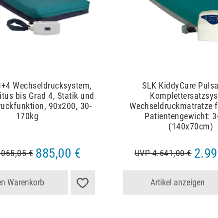
3+4 Wechseldrucksystem,
SLK KiddyCare Pulsa
itus bis Grad 4, Statik und
Komplettersatzsy
uckfunktion, 90x200, 30-
Wechseldruckmatratze fü
170kg
Patientengewicht: 3
(140x70cm)
885,00 €
2.99
.065,05 €
UVP 4.641,00 €
en Warenkorb
Artikel anzeigen