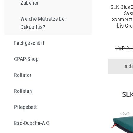
Zubehör
SLK BlueC
Sys
Welche Matratze bei
Schmerzt
bis Gra
Dekubitus?
Fachgeschäft
UVP 2.1
CPAP-Shop
In d
Rollator
Rollstuhl
Pflegebett
Bad-Dusche-WC