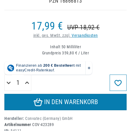
PZN 16866813
17,99 €
UVP 18,92 €
inkl. ges. MwSt. zzgl.
Versandkosten
Inhalt
50
Milliliter
Grundpreis
359,80 € / Liter
IN DEN WARENKORB
Hersteller:
Convatec (Germany) GmbH
Artikelnummer
COV-423289
ID:
54111