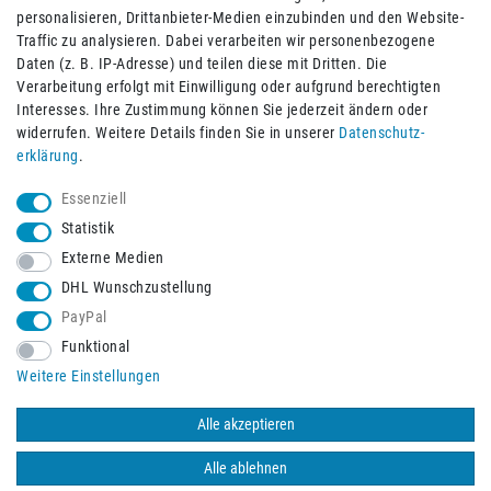
personalisieren, Drittanbieter-Medien einzubinden und den Website-
Traffic zu analysieren. Dabei verarbeiten wir personenbezogene
Daten (z. B. IP-Adresse) und teilen diese mit Dritten. Die
Verarbeitung erfolgt mit Einwilligung oder aufgrund berechtigten
Impressum
Daten­schutz­erklärung
AGB
Interesses. Ihre Zustimmung können Sie jederzeit ändern oder
widerrufen. Weitere Details finden Sie in unserer
Daten­schutz­
erklärung
.
Barrierefreiheitserklärung
Widerrufs­recht
Essenziell
Statistik
Externe Medien
Widerrufs­formular
Kontakt
DHL Wunschzustellung
PayPal
Funktional
Vertrag widerrufen
Weitere Einstellungen
Alle akzeptieren
© 2026 Burbach+Goetz Deutsche Sanitätshaus GmbH
/ Alle Rechte
vorbehalten. Alle Preise verstehen sich inklusive der Mehrwertsteuer,
Alle ablehnen
zuzüglich der Versandkosten.