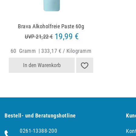
Brava Alkoholfreie Paste 60g
19,99 €
UVP 21,22 €
60
Gramm
|
333,17 € / Kilogramm
In den Warenkorb
Bestell- und Be­ra­tungs­hot­line
Kun
0261-13388-200
Kon