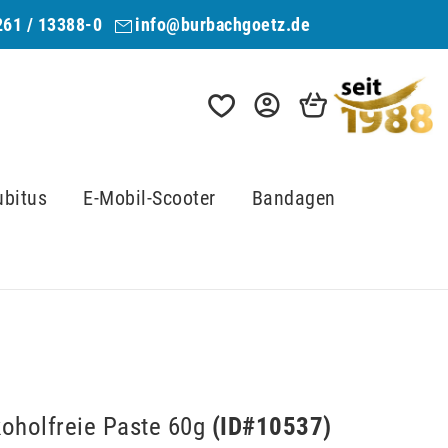
261 / 13388-0
info@burbachgoetz.de
ubitus
E-Mobil-Scooter
Bandagen
koholfreie Paste 60g
(ID#
10537
)