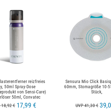
lasterentferner reizfreies
Sensura Mio Click Basis
y, 50ml Spray-Dose
60mm, Stomagröße 10-
eprodukt von Sensi-Care)
Stück,
erlöser 50ml, Convatec
17,99 €
39,0
 18,92 €
UVP 41,30 €