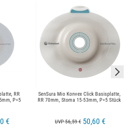
platte, RR
SenSura Mio Konvex Click Basisplatte,
55mm, P=5
RR 70mm, Stoma 15-53mm, P=5 Stück
0 €
50,60 €
UVP 56,59 €