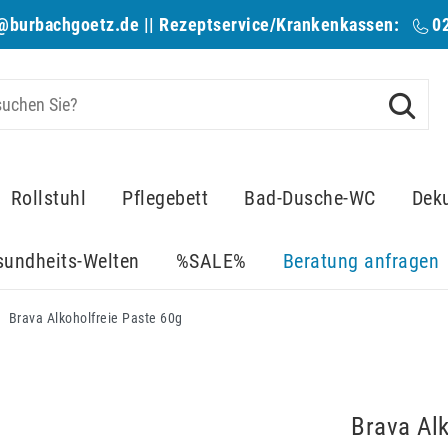
@burbachgoetz.de
|| Rezeptservice/Krankenkassen:
0
Rollstuhl
Pflegebett
Bad-Dusche-WC
Dek
sundheits-Welten
%SALE%
Beratung anfragen
Brava Alkoholfreie Paste 60g
Brava Al