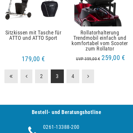
Sitzkissen mit Tasche für
Rollatorhalterung
ATTO und ATTO Sport
Trendmobil einfach und
komfortabel vom Scooter
zum Rollator
259,00 €
179,00 €
UVP 359,00 €
2
3
4
Bestell- und Be­ra­tungs­hot­line
0261-13388-200