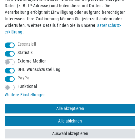
Daten (z. B. IP-Adresse) und teilen diese mit Dritten. Die
Verarbeitung erfolgt mit Einwilligung oder aufgrund berechtigten
Impressum
Daten­schutz­erklärung
AGB
Interesses. Ihre Zustimmung können Sie jederzeit ändern oder
widerrufen. Weitere Details finden Sie in unserer
Daten­schutz­
erklärung
.
Barrierefreiheitserklärung
Widerrufs­recht
Essenziell
Statistik
Externe Medien
Widerrufs­formular
Kontakt
DHL Wunschzustellung
PayPal
Funktional
Vertrag widerrufen
Weitere Einstellungen
Alle akzeptieren
© 2026 Burbach+Goetz Deutsche Sanitätshaus GmbH
/ Alle Rechte
vorbehalten. Alle Preise verstehen sich inklusive der Mehrwertsteuer,
Alle ablehnen
zuzüglich der Versandkosten.
Auswahl akzeptieren