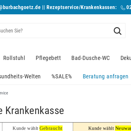
@burbachgoetz.de
|| Rezeptservice/Krankenkassen:
0
Rollstuhl
Pflegebett
Bad-Dusche-WC
Dek
sundheits-Welten
%SALE%
Beratung anfragen
rvice
ie Krankenkasse
Gebraucht
Neuwa
Kunde wählt
Kunde wählt