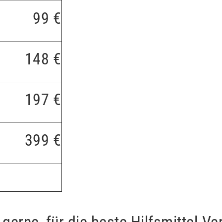
99 €
148 €
197 €
399 €
 gerne, für die beste Hilfsmittel-V