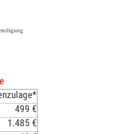
teiligung
e
enzulage*
499 €
1.485 €