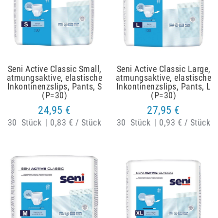
Seni Active Classic Small,
Seni Active Classic Large,
atmungsaktive, elastische
atmungsaktive, elastische
Inkontinenzslips, Pants, S
Inkontinenzslips, Pants, L
(P=30)
(P=30)
24,95 €
27,95 €
30
Stück
|
0,83 € / Stück
30
Stück
|
0,93 € / Stück