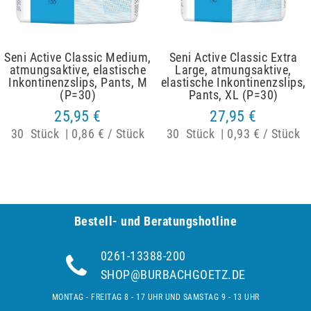
Seni Active Classic Medium,
Seni Active Classic Extra
atmungsaktive, elastische
Large, atmungsaktive,
Inkontinenzslips, Pants, M
elastische Inkontinenzslips,
(P=30)
Pants, XL (P=30)
25,95 €
27,95 €
30
Stück
|
0,86 € / Stück
30
Stück
|
0,93 € / Stück
Bestell- und Be­ra­tungs­hot­line
0261-13388-200
SHOP@BURBACHGOETZ.DE
MONTAG - FREITAG 8 - 17 UHR UND SAMSTAG 9 - 13 UHR