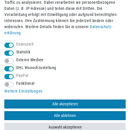
Traffic zu analysieren. Dabei verarbeiten wir personenbezogene
Daten (z. B. IP-Adresse) und teilen diese mit Dritten. Die
Verarbeitung erfolgt mit Einwilligung oder aufgrund berechtigten
Impressum
Daten­schutz­erklärung
AGB
Interesses. Ihre Zustimmung können Sie jederzeit ändern oder
widerrufen. Weitere Details finden Sie in unserer
Daten­schutz­
erklärung
.
Barrierefreiheitserklärung
Widerrufs­recht
Essenziell
Statistik
Externe Medien
Widerrufs­formular
Kontakt
DHL Wunschzustellung
PayPal
Funktional
Vertrag widerrufen
Weitere Einstellungen
Alle akzeptieren
© 2026 Burbach+Goetz Deutsche Sanitätshaus GmbH
/ Alle Rechte
vorbehalten. Alle Preise verstehen sich inklusive der Mehrwertsteuer,
Alle ablehnen
zuzüglich der Versandkosten.
Auswahl akzeptieren