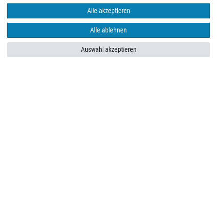
Alle akzeptieren
Alle ablehnen
Auswahl akzeptieren
Impressum
Daten­schutz­erklärung
AGB
Barrierefreiheitserklärung
Widerrufs­recht
Widerrufs­formular
Kontakt