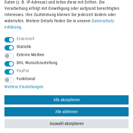
Daten (z. B. IP-Adresse) und teilen diese mit Dritten. Die
Verarbeitung erfolgt mit Einwilligung oder aufgrund berechtigten
Impressum
Daten­schutz­erklärung
AGB
Interesses. Ihre Zustimmung können Sie jederzeit ändern oder
widerrufen. Weitere Details finden Sie in unserer
Daten­schutz­
erklärung
.
Barrierefreiheitserklärung
Widerrufs­recht
Essenziell
Statistik
Externe Medien
Widerrufs­formular
Kontakt
DHL Wunschzustellung
PayPal
Funktional
Vertrag widerrufen
Weitere Einstellungen
Alle akzeptieren
© 2026 Burbach+Goetz Deutsche Sanitätshaus GmbH
/ Alle Rechte
vorbehalten. Alle Preise verstehen sich inklusive der Mehrwertsteuer,
Alle ablehnen
zuzüglich der Versandkosten.
Auswahl akzeptieren
BACK TO TOP