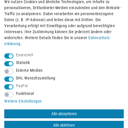
Wir nutzen Cookies und ähnliche Technologien, um Inhalte zu
personalisieren, Drittanbieter-Medien einzubinden und den Website-
Traffic zu analysieren. Dabei verarbeiten wir personenbezogene
Daten (z. B. IP-Adresse) und teilen diese mit Dritten. Die
Verarbeitung erfolgt mit Einwilligung oder aufgrund berechtigten
Impressum
Daten­schutz­erklärung
AGB
Interesses. Ihre Zustimmung können Sie jederzeit ändern oder
widerrufen. Weitere Details finden Sie in unserer
Daten­schutz­
erklärung
.
Barrierefreiheitserklärung
Widerrufs­recht
Essenziell
Statistik
Externe Medien
Widerrufs­formular
Kontakt
DHL Wunschzustellung
PayPal
Funktional
Vertrag widerrufen
Weitere Einstellungen
Alle akzeptieren
© 2026 Burbach+Goetz Deutsche Sanitätshaus GmbH
/ Alle Rechte
vorbehalten. Alle Preise verstehen sich inklusive der Mehrwertsteuer,
Alle ablehnen
zuzüglich der Versandkosten.