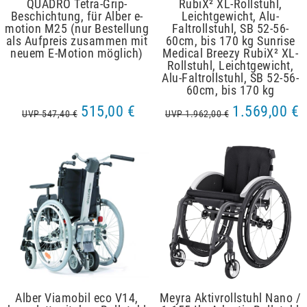
QUADRO Tetra-Grip-
RubiX² XL-Rollstuhl,
Beschichtung, für Alber e-
Leichtgewicht, Alu-
motion M25 (nur Bestellung
Faltrollstuhl, SB 52-56-
als Aufpreis zusammen mit
60cm, bis 170 kg Sunrise
neuem E-Motion möglich)
Medical Breezy RubiX² XL-
Rollstuhl, Leichtgewicht,
Alu-Faltrollstuhl, SB 52-56-
60cm, bis 170 kg
515,00 €
1.569,00 €
UVP 547,40 €
UVP 1.962,00 €
Alber Viamobil eco V14,
Meyra Aktivrollstuhl Nano /