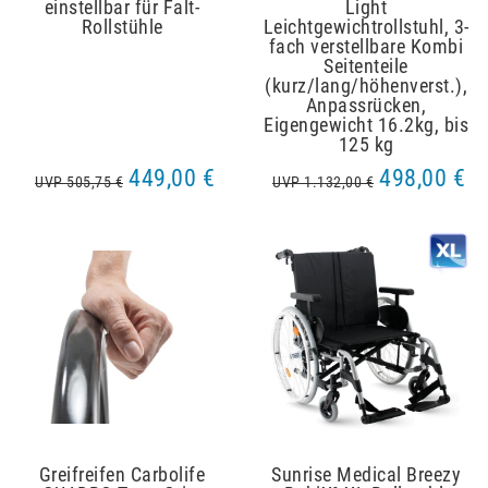
einstellbar für Falt-
Light
Rollstühle
Leichtgewichtrollstuhl, 3-
fach verstellbare Kombi
Seitenteile
(kurz/lang/höhenverst.),
Anpassrücken,
Eigengewicht 16.2kg, bis
125 kg
449,00 €
498,00 €
UVP 505,75 €
UVP 1.132,00 €
Greifreifen Carbolife
Sunrise Medical Breezy