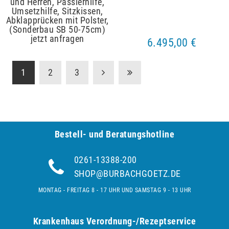
und Herren, Passierhilfe,
Umsetzhilfe, Sitzkissen,
Abklapprücken mit Polster,
(Sonderbau SB 50-75cm)
jetzt anfragen
6.495,00 €
1
2
3
Bestell- und Be­ra­tungs­hot­line
0261-13388-200
SHOP@BURBACHGOETZ.DE
MONTAG - FREITAG 8 - 17 UHR UND SAMSTAG 9 - 13 UHR
Krankenhaus Verordnung-/Rezeptservice