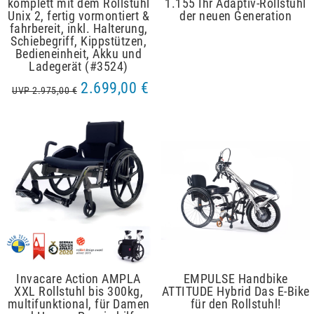
komplett mit dem Rollstuhl
1.155 Ihr Adaptiv-Rollstuhl
Unix 2, fertig vormontiert &
der neuen Generation
fahrbereit, inkl. Halterung,
Schiebegriff, Kippstützen,
Bedieneinheit, Akku und
Ladegerät (#3524)
2.699,00 €
UVP 2.975,00 €
Invacare Action AMPLA
EMPULSE Handbike
XXL Rollstuhl bis 300kg,
ATTITUDE Hybrid Das E-Bike
multifunktional, für Damen
für den Rollstuhl!