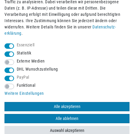
Traffic zu analysieren. Dabei verarbeiten wir personenbezogene
Daten (z. B. IP-Adresse) und teilen diese mit Dritten. Die
Verarbeitung erfolgt mit Einwilligung oder aufgrund berechtigten
Impressum
Daten­schutz­erklärung
AGB
Interesses. Ihre Zustimmung können Sie jederzeit ändern oder
widerrufen. Weitere Details finden Sie in unserer
Daten­schutz­
erklärung
.
Barrierefreiheitserklärung
Widerrufs­recht
Essenziell
Statistik
Externe Medien
Widerrufs­formular
Kontakt
DHL Wunschzustellung
PayPal
Funktional
Vertrag widerrufen
Weitere Einstellungen
Alle akzeptieren
© 2026 Burbach+Goetz Deutsche Sanitätshaus GmbH
/ Alle Rechte
vorbehalten. Alle Preise verstehen sich inklusive der Mehrwertsteuer,
Alle ablehnen
zuzüglich der Versandkosten.
Auswahl akzeptieren