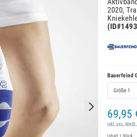
Aktivban
2020, Tr
Kniekehle
(ID#
149
Bauerfeind 
69,95 
inkl. ges. MwSt.
Inhalt
1
Stück