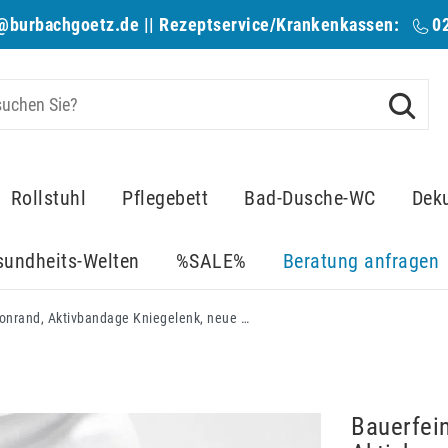
@burbachgoetz.de
|| Rezeptservice/Krankenkassen:
0
Rollstuhl
Pflegebett
Bad-Dusche-WC
Dek
sundheits-Welten
%SALE%
Beratung anfragen
Bauerfeind GenuTrain Titan Silk, mit Silikonrand, Aktivbandage Kniegelenk, neue 8. Generation 2020, Train-Gestrick, Omega+ Pad, Komfortzone Kniekehle, hautfreundlich & atmungsaktiv
Bauerfein