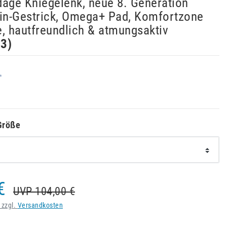
dage Kniegelenk, neue 8. Generation
ain-Gestrick, Omega+ Pad, Komfortzone
, hautfreundlich & atmungsaktiv
33
)
Größe
€
UVP 104,00 €
 zzgl.
Versandkosten