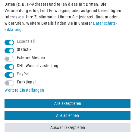
Daten (z. B. IP-Adresse) und teilen diese mit Dritten. Die
Verarbeitung erfolgt mit Einwilligung oder aufgrund berechtigten
Impressum
Daten­schutz­erklärung
AGB
Interesses. Ihre Zustimmung können Sie jederzeit ändern oder
widerrufen. Weitere Details finden Sie in unserer
Daten­schutz­
erklärung
.
Barrierefreiheitserklärung
Widerrufs­recht
Essenziell
Statistik
Externe Medien
Widerrufs­formular
Kontakt
DHL Wunschzustellung
PayPal
Funktional
Vertrag widerrufen
Weitere Einstellungen
Alle akzeptieren
© 2026 Burbach+Goetz Deutsche Sanitätshaus GmbH
/ Alle Rechte
vorbehalten. Alle Preise verstehen sich inklusive der Mehrwertsteuer,
Alle ablehnen
zuzüglich der Versandkosten.
Auswahl akzeptieren
BACK TO TOP