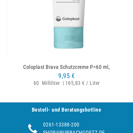
Coloplast Brava Schutzcreme P=60 ml,
9,95 €
60
Milliliter
|
165,83 € / Liter
Bestell- und Be­ra­tungs­hot­line
0261-13388-200
SHOP@BURBACHGOETZ.DE