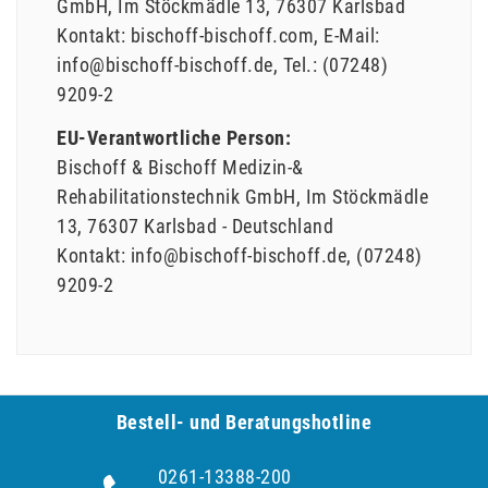
GmbH
Im Stöckmädle
13
76307
Karlsbad
Kontakt:
bischoff-bischoff.com
E-Mail:
info@bischoff-bischoff.de
Tel.:
(07248)
9209-2
EU-Verantwortliche Person:
Bischoff & Bischoff Medizin-&
Rehabilitationstechnik GmbH
Im Stöckmädle
13
76307
Karlsbad
Deutschland
Kontakt:
info@bischoff-bischoff.de
(07248)
9209-2
Bestell- und Be­ra­tungs­hot­line
0261-13388-200