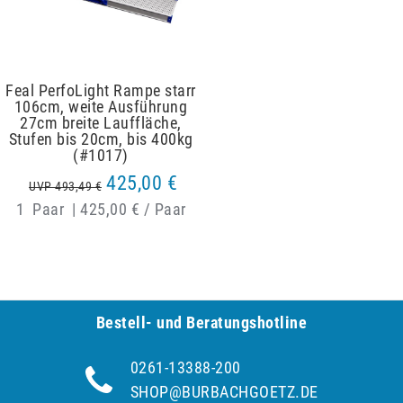
Feal PerfoLight Rampe starr
106cm, weite Ausführung
27cm breite Lauffläche,
Stufen bis 20cm, bis 400kg
(#1017)
425,00 €
UVP 493,49 €
1
Paar
|
425,00 € / Paar
Bestell- und Be­ra­tungs­hot­line
0261-13388-200
SHOP@BURBACHGOETZ.DE