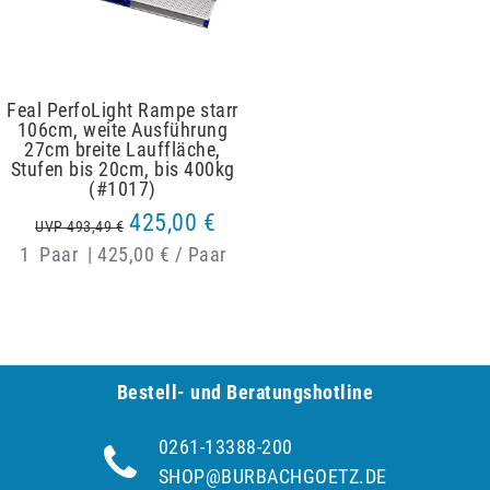
Feal PerfoLight Rampe starr
106cm, weite Ausführung
27cm breite Lauffläche,
Stufen bis 20cm, bis 400kg
(#1017)
425,00 €
UVP 493,49 €
1
Paar
|
425,00 € / Paar
Bestell- und Be­ra­tungs­hot­line
0261-13388-200
SHOP@BURBACHGOETZ.DE