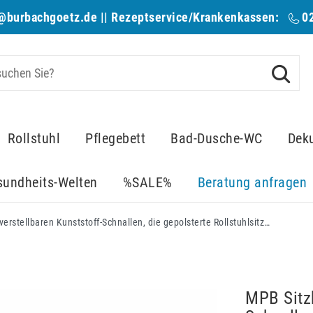
@burbachgoetz.de
|| Rezeptservice/Krankenkassen:
0
Rollstuhl
Pflegebett
Bad-Dusche-WC
Dek
sundheits-Welten
%SALE%
Beratung anfragen
MPB Sitzhose mit verstellbaren Kunststoff-Schnallen, die gepolsterte Rollstuhlsitzhose, Standard bis 85kg oder XL bis 90-120kg
MPB Sitzh