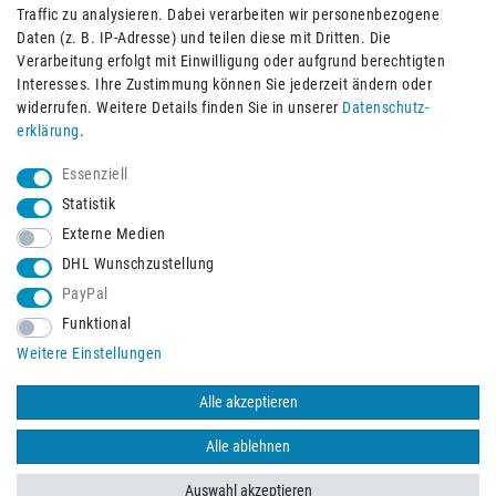
Traffic zu analysieren. Dabei verarbeiten wir personenbezogene
Daten (z. B. IP-Adresse) und teilen diese mit Dritten. Die
Verarbeitung erfolgt mit Einwilligung oder aufgrund berechtigten
Impressum
Daten­schutz­erklärung
AGB
Interesses. Ihre Zustimmung können Sie jederzeit ändern oder
widerrufen. Weitere Details finden Sie in unserer
Daten­schutz­
erklärung
.
Barrierefreiheitserklärung
Widerrufs­recht
Essenziell
Statistik
Externe Medien
Widerrufs­formular
Kontakt
DHL Wunschzustellung
PayPal
Funktional
Vertrag widerrufen
Weitere Einstellungen
Alle akzeptieren
© 2026 Burbach+Goetz Deutsche Sanitätshaus GmbH
/ Alle Rechte
vorbehalten. Alle Preise verstehen sich inklusive der Mehrwertsteuer,
Alle ablehnen
zuzüglich der Versandkosten.
Auswahl akzeptieren