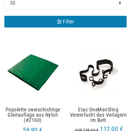
Filter
Popolette zweischichtige
Etac OneManSling
Gleitauflage aus Nylon
Vereinfacht das Verlagern
(#2160)
im Bett
112,00 €
59,90 €
UVP 238,60 €