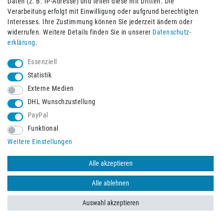
Daten (z. B. IP-Adresse) und teilen diese mit Dritten. Die
Verarbeitung erfolgt mit Einwilligung oder aufgrund berechtigten
Impressum
Daten­schutz­erklärung
AGB
Interesses. Ihre Zustimmung können Sie jederzeit ändern oder
widerrufen. Weitere Details finden Sie in unserer
Daten­schutz­
erklärung
.
Barrierefreiheitserklärung
Widerrufs­recht
Essenziell
Statistik
Externe Medien
Widerrufs­formular
Kontakt
DHL Wunschzustellung
PayPal
Funktional
Vertrag widerrufen
Weitere Einstellungen
Alle akzeptieren
© 2026 Burbach+Goetz Deutsche Sanitätshaus GmbH
/ Alle Rechte
vorbehalten. Alle Preise verstehen sich inklusive der Mehrwertsteuer,
Alle ablehnen
zuzüglich der Versandkosten.
Auswahl akzeptieren
BACK TO TOP