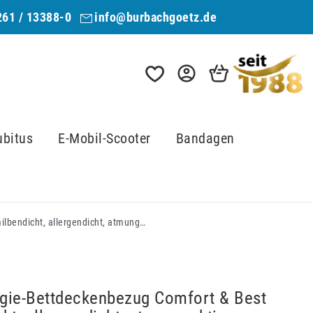
261 / 13388-0
info@burbachgoetz.de
ubitus
E-Mobil-Scooter
Bandagen
Anti-Allergie-Bettdeckenbezug Comfort & Best milbendicht, allergendicht, atmungsaktiv
ergie-Bettdeckenbezug Comfort & Best