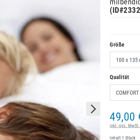
milbendic
(ID#
233
Größe
Qualität
49,00 
inkl. ges. MwSt.
Inhalt
1
Stück