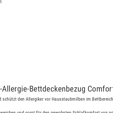
t
i-Allergie-Bettdeckenbezug Comfor
d schützt den Allergiker vor Hausstaubmilben im Bettberei
ntweichen und sorgt für den gewohnten Schlafkomfort von n