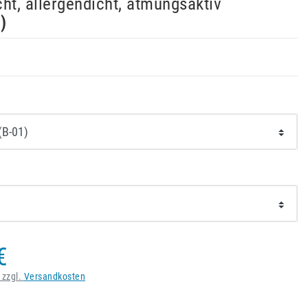
ht, allergendicht, atmungsaktiv
2
)
€
 zzgl.
Versandkosten