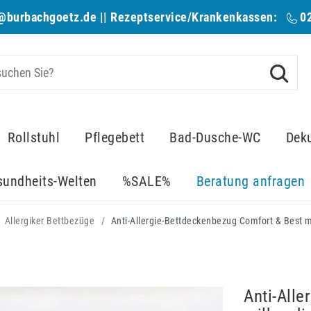
@burbachgoetz.de
|| Rezeptservice/Krankenkassen:
0
Rollstuhl
Pflegebett
Bad-Dusche-WC
Dek
sundheits-Welten
%SALE%
Beratung anfragen
Allergiker Bettbezüge
Anti-All