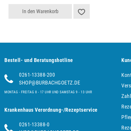
In den Warenkorb
Bestell- und Be­ra­tungs­hot­line
Kun
0261-13388-200
Kon
SHOP@BURBACHGOETZ.DE
Ver
MONTAG - FREITAG 8 - 17 UHR UND SAMSTAG 9 - 13 UHR
Zah
Reze
Krankenhaus Verordnung-/Rezeptservice
Pfl
0261-13388-0
Reze