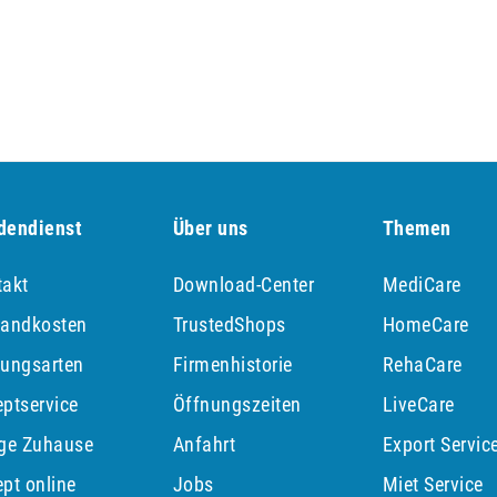
dendienst
Über uns
Themen
takt
Download-Center
MediCare
sandkosten
TrustedShops
HomeCare
lungsarten
Firmenhistorie
RehaCare
ptservice
Öffnungszeiten
LiveCare
ege Zuhause
Anfahrt
Export Servic
pt online
Jobs
Miet Service