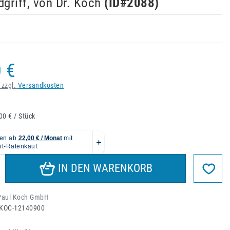
dgriff, von Dr. Koch
(ID#
2088
)
 €
 zzgl.
Versandkosten
00 € / Stück
IN DEN WARENKORB
 Paul Koch GmbH
KOC-12140900