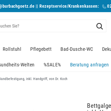
@burbachgoetz.de
|| Rezeptservice/Krankenkassen:
0
Rollstuhl
Pflegebett
Bad-Dusche-WC
Dek
sundheits-Welten
%SALE%
Beratung anfragen
andbefestigung, inkl. Handgriff, von Dr. Koch
Bettgalg