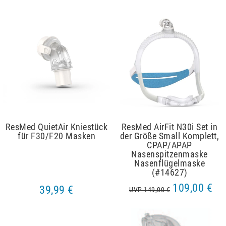
ResMed QuietAir Kniestück
ResMed AirFit N30i Set in
für F30/F20 Masken
der Größe Small Komplett,
CPAP/APAP
Nasenspitzenmaske
Nasenflügelmaske
(#14627)
109,00 €
39,99 €
UVP 149,00 €