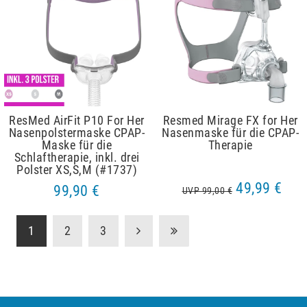
ResMed AirFit P10 For Her
Resmed Mirage FX for Her
Nasenpolstermaske CPAP-
Nasenmaske für die CPAP-
Maske für die
Therapie
Schlaftherapie, inkl. drei
Polster XS,S,M (#1737)
49,99 €
99,90 €
UVP 99,00 €
1
2
3