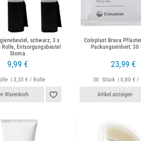
gienebeutel, schwarz, 3 x
Coloplast Brava Pflaste
e Rolle, Entsorgungsbeutel
Packungseinheit: 30 
Stoma
9,99 €
23,99 €
lle
|
3,33 € / Rolle
30
Stück
|
0,80 € /
en Warenkorb
Artikel anzeigen