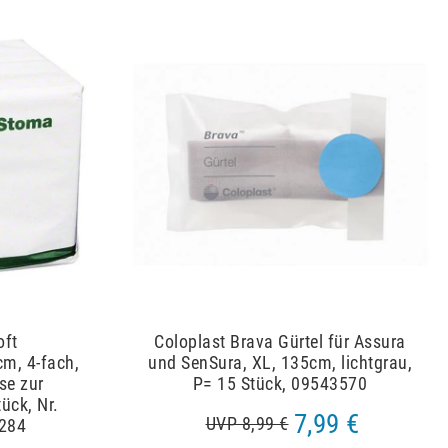
oft
Coloplast Brava Gürtel für Assura
m, 4-fach,
und SenSura, XL, 135cm, lichtgrau,
se zur
P= 15 Stück, 09543570
ück, Nr.
7,99 €
UVP 8,99 €
284