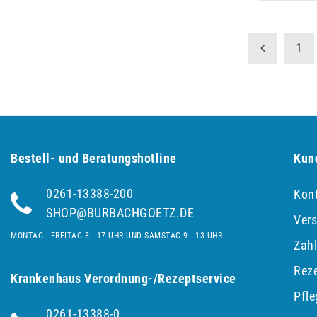
1
Bestell- und Be­ra­tungs­hot­line
Kun
0261-13388-200
Kon
SHOP@BURBACHGOETZ.DE
Ver
MONTAG - FREITAG 8 - 17 UHR UND SAMSTAG 9 - 13 UHR
Zah
Reze
Krankenhaus Verordnung-/Rezeptservice
Pfl
0261-13388-0