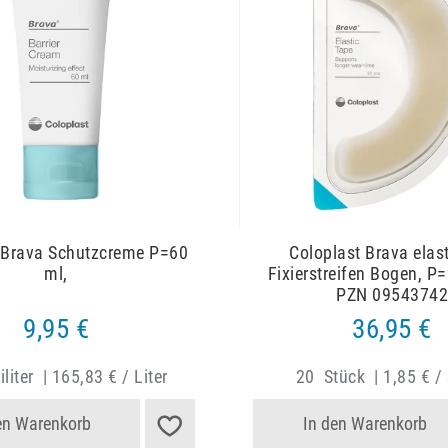
 Brava Schutzcreme P=60
Coloplast Brava elas
ml,
Fixierstreifen Bogen, P
PZN 09543742
9,95 €
36,95 €
iliter
|
165,83 € / Liter
20
Stück
|
1,85 € /
en Warenkorb
In den Warenkorb