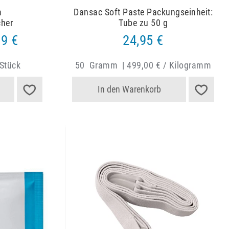
a
Dansac Soft Paste Packungseinheit:
cher
Tube zu 50 g
99 €
24,95 €
 Stück
50
Gramm
|
499,00 € / Kilogramm
In den Warenkorb