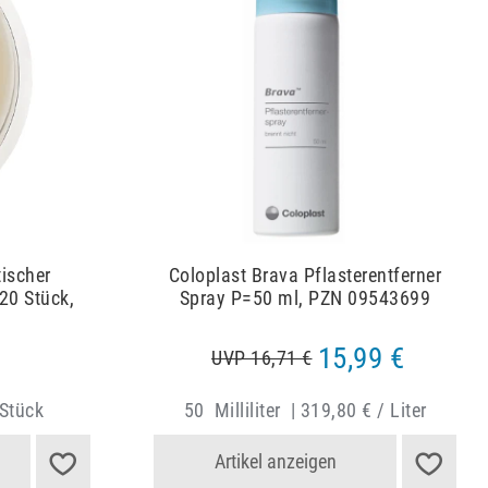
tischer
Coloplast Brava Pflasterentferner
=20 Stück,
Spray P=50 ml, PZN 09543699
15,99 €
UVP 16,71 €
 Stück
50
Milliliter
|
319,80 € / Liter
Artikel anzeigen