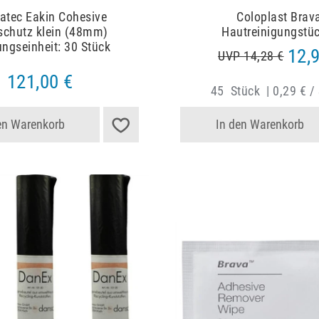
atec Eakin Cohesive
Coloplast Brav
schutz klein (48mm)
Hautreinigungstü
ngseinheit: 30 Stück
12,
UVP 14,28 €
121,00 €
45
Stück
|
0,29 € /
en Warenkorb
In den Warenkorb