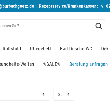
@burbachgoetz.de
|| Rezeptservice/Krankenkassen:
0
Rollstuhl
Pflegebett
Bad-Dusche-WC
Dek
sundheits-Welten
%SALE%
Beratung anfragen