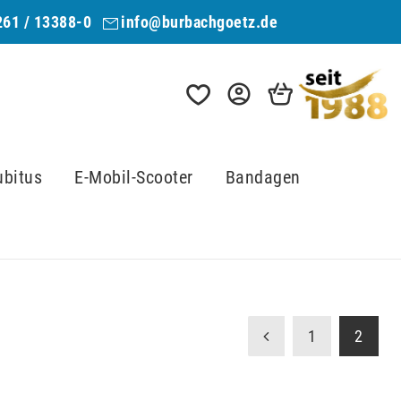
261 / 13388-0
info@burbachgoetz.de
ubitus
E-Mobil-Scooter
Bandagen
1
2