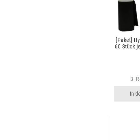
[Paket] Hy
60 Stück j
3
Ro
In d