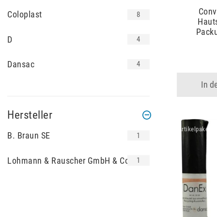
Conv
Coloplast
8
Haut
Packu
D
4
Dansac
4
In d
Hersteller
Artikelpaket
B. Braun SE
1
Lohmann & Rauscher GmbH & Co. KG
1