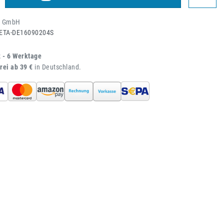
c GmbH
ETA-DE16090204S
2 - 6 Werktage
rei ab 39 €
in Deutschland.