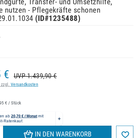
dgurte, Transfer- und Umsetzhilfe,
e nutzen - Pflegekräfte schonen
9.01.1034
(ID#
1235488
)
 €
UVP 1.439,90 €
 zzgl.
Versandkosten
95 € / Stück
IN DEN WARENKORB