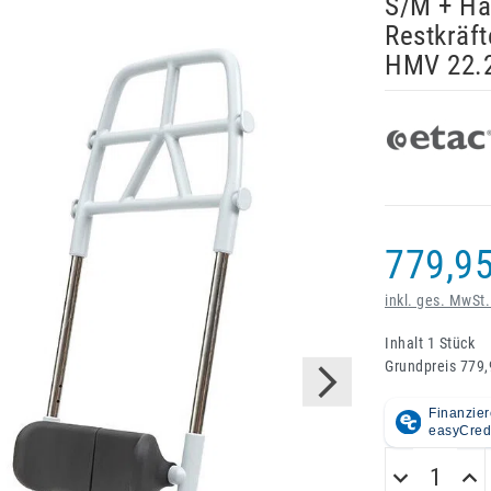
S/M + Han
Restkräft
HMV 22.2
779,95
inkl. ges. MwSt.
Inhalt
1
Stück
Grundpreis
779,