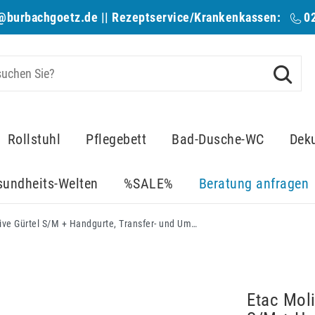
@burbachgoetz.de
|| Rezeptservice/Krankenkassen:
0
Rollstuhl
Pflegebett
Bad-Dusche-WC
Dek
sundheits-Welten
%SALE%
Beratung anfragen
Etac Molift Raiser PRO im Set, inklusive Gürtel S/M + Handgurte, Transfer- und Umsetzhilfe, Restkräfte nutzen - Pflegekräfte schonen HMV 22.29.01.1034
Etac Moli