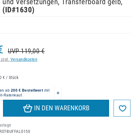
 und Versetzungen, Transferboard gelb,
g
(ID#
1630
)
€
UVP 119,00 €
 zzgl.
Versandkosten
0 € / Stück
IN DEN WARENKORB
astage
RST-BUFFALO150