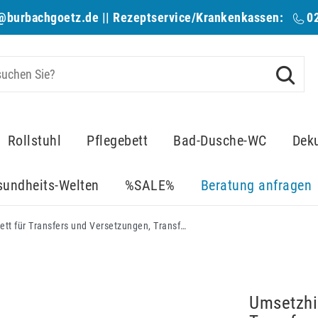
@burbachgoetz.de
|| Rezeptservice/Krankenkassen:
0
Rollstuhl
Pflegebett
Bad-Dusche-WC
Dek
sundheits-Welten
%SALE%
Beratung anfragen
Umsetzhilfe Buffalo, Rollstuhl Rutschbrett für Transfers und Versetzungen, Transferboard gelb, bis 150kg
Umsetzhil