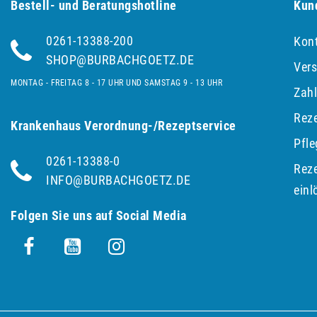
Bestell- und Be­ra­tungs­hot­line
Kun
0261-13388-200
Kon
SHOP@BURBACHGOETZ.DE
Ver
MONTAG - FREITAG 8 - 17 UHR UND SAMSTAG 9 - 13 UHR
Zah
Reze
Krankenhaus Verordnung-/Rezeptservice
Pfl
0261-13388-0
Reze
INFO@BURBACHGOETZ.DE
einl
Folgen Sie uns auf Social Media