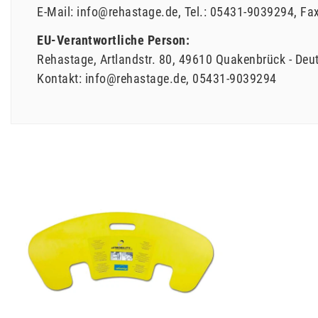
E-Mail:
info@rehastage.de
Tel.:
05431-9039294
Fa
EU-Verantwortliche Person:
Rehastage
Artlandstr.
80
49610
Quakenbrück
Deu
Kontakt:
info@rehastage.de
05431-9039294