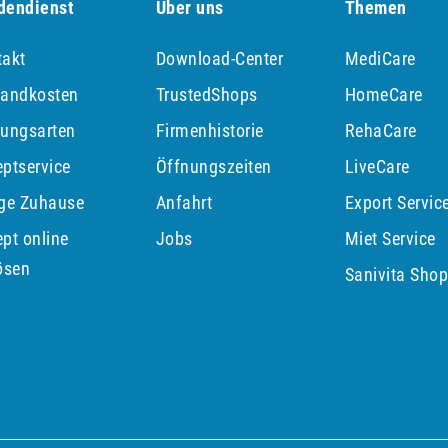
dendienst
Über uns
Themen
takt
Download-Center
MediCare
sandkosten
TrustedShops
HomeCare
lungsarten
Firmenhistorie
RehaCare
ptservice
Öffnungszeiten
LiveCare
ege Zuhause
Anfahrt
Export Servic
pt online
Jobs
Miet Service
ösen
Sanivita Sho